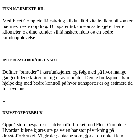
FINN NÆRMESTE BIL
Med Fleet Complete flåtestyring vil du alltid vite hvilken bil som er
nærmest neste oppdrag. Du sparer tid, dine ansatte kjører færre
kilometer, og dine kunder vil få raskere hjelp og en bedre
kundeopplevelse.
INTERESSEOMRÅDE I KART
Definer “områder” i kartfunksjonen og følg med på hvor mange
ganger bilene kjører inn og ut av området. Denne funksjonen kan
hjelpe deg med bedre kontroll på hvor transporter er og estimere tid
for leverans.

DRIVSTOFFORBRUK
Oppnå store besparelser i drivstofforbruket med Fleet Complete.
Hvordan bilene kjøres ute på veien har stor påvirkning på
drivstofforbruket. Vi gir deg dataene som gjør at du enkelt kan