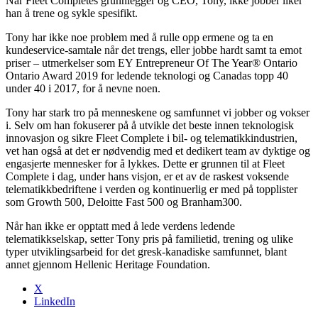
Når Fleet Completes grunnlegger og CEO, Tony, ikke jobber liker
han å trene og sykle spesifikt.
Tony har ikke noe problem med å rulle opp ermene og ta en
kundeservice-samtale når det trengs, eller jobbe hardt samt ta emot
priser – utmerkelser som EY Entrepreneur Of The Year® Ontario
Ontario Award 2019 for ledende teknologi og Canadas topp 40
under 40 i 2017, for å nevne noen.
Tony har stark tro på menneskene og samfunnet vi jobber og vokser
i. Selv om han fokuserer på å utvikle det beste innen teknologisk
innovasjon og sikre Fleet Complete i bil- og telematikkindustrien,
vet han også at det er nødvendig med et dedikert team av dyktige og
engasjerte mennesker for å lykkes. Dette er grunnen til at Fleet
Complete i dag, under hans visjon, er et av de raskest voksende
telematikkbedriftene i verden og kontinuerlig er med på topplister
som Growth 500, Deloitte Fast 500 og Branham300.
Når han ikke er opptatt med å lede verdens ledende
telematikkselskap, setter Tony pris på familietid, trening og ulike
typer utviklingsarbeid for det gresk-kanadiske samfunnet, blant
annet gjennom Hellenic Heritage Foundation.
X
LinkedIn