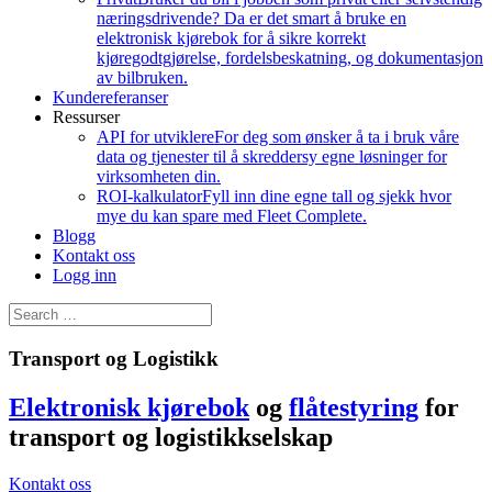
næringsdrivende? Da er det smart å bruke en
elektronisk kjørebok for å sikre korrekt
kjøregodtgjørelse, fordelsbeskatning, og dokumentasjon
av bilbruken.
Kundereferanser
Ressurser
API for utviklere
For deg som ønsker å ta i bruk våre
data og tjenester til å skreddersy egne løsninger for
virksomheten din.
ROI-kalkulator
Fyll inn dine egne tall og sjekk hvor
mye du kan spare med Fleet Complete.
Blogg
Kontakt oss
Logg inn
Transport og Logistikk
Elektronisk kjørebok
og
flåtestyring
for
transport og logistikkselskap
Kontakt oss