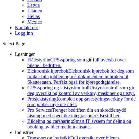
Latvia
Litauen
Hellas
Mexico
Kontakt oss
Logg inn
Select Page
Løsninger
Flåtestyring
GPS-sporing som gir full oversikt over
bilene i bedriften.
Elektronisk kjørebok
Elektronisk kjørebok for deg som
bruker bil i jobben og må dokumentere bilbruken til
Skatteetaten. Perfekt også for kjøregodtgjørelse.
GPS-sporing og Utstyrskontroll
Utstyrskontroll som gir
deg oversikt og kontroll av verktøy, maskiner og utstyr.
Prosjektstyring
Komplett oppgavestyringsverktøy for de
som jobber mye ute i felt.
Pro Services
Trenger bedriften din en skreddersydd
løsning med specifike integrasjoner? Bestill her.
Bildeling og carsharing
Smart IT-system for deling og
booking av biler mellom ansatte.
Industrier
Transport og logistikk
Full oversikt over bilenes