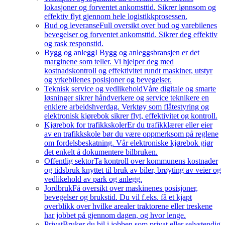
lokasjoner og forventet ankomsttid. Sikrer lønnsom og
effektiv flyt gjennom hele logistikkprosessen.
Bud og leveranse
Full oversikt over bud og varebilenes
bevegelser og forventet ankomsttid. Sikrer deg effektiv
og rask responstid.
Bygg og anlegg
I Bygg og anleggsbransjen er det
marginene som teller. Vi hjelper deg med
kostnadskontroll og effektivitet rundt maskiner, utstyr
og yrkebilenes posisjoner og bevegelser.
Teknisk service og vedlikehold
Våre digitale og smarte
løsninger sikrer håndverkere og service teknikere en
enklere arbeidshverdag. Verktøy som flåtestyring og
elektronisk kjørebok sikrer flyt, effektivitet og kontroll.
Kjørebok for trafikkskoler
Er du trafikklærer eller eier
av en trafikkskole bør du være oppmerksom på reglene
om fordelsbeskatning. Vår elektroniske kjørebok gjør
det enkelt å dokumentere bilbruken.
Offentlig sektor
Ta kontroll over kommunens kostnader
og tidsbruk knyttet til bruk av biler, brøyting av veier og
vedlikehold av park og anlegg.
Jordbruk
Få oversikt over maskinenes posisjoner,
bevegelser og brukstid. Du vil f.eks. få et kjapt
overblikk over hvilke arealer traktorene eller treskene
har jobbet på gjennom dagen, og hvor lenge.
Privat
Bruker du bil i jobben som privat eller selvstendig