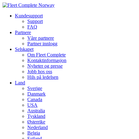
Kundesupport
Support
FAQ
Partnere
Våre partnere
Partner innlogg
Selskapet
Om Fleet Complete
Kontaktinformasjon
Nyheter og presse
Jobb hos oss
Hils på ledelsen
Land
Sverige
Danmark
Canada
USA
Australia
Tyskland
Østerrike
Nederland
Belgia
Estland