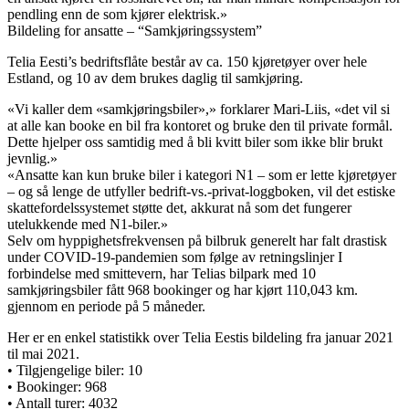
pendling enn de som kjører elektrisk.»
Bildeling for ansatte – “Samkjøringssystem”
Telia Eesti’s bedriftsflåte består av ca. 150 kjøretøyer over hele
Estland, og 10 av dem brukes daglig til samkjøring.
«Vi kaller dem «samkjøringsbiler»,» forklarer Mari-Liis, «det vil si
at alle kan booke en bil fra kontoret og bruke den til private formål.
Dette hjelper oss samtidig med å bli kvitt biler som ikke blir brukt
jevnlig.»
«Ansatte kan kun bruke biler i kategori N1 – som er lette kjøretøyer
– og så lenge de utfyller bedrift-vs.-privat-loggboken, vil det estiske
skattefordelssystemet støtte det, akkurat nå som det fungerer
utelukkende med N1-biler.»
Selv om hyppighetsfrekvensen på bilbruk generelt har falt drastisk
under COVID-19-pandemien som følge av retningslinjer I
forbindelse med smittevern, har Telias bilpark med 10
samkjøringsbiler fått 968 bookinger og har kjørt 110,043 km.
gjennom en periode på 5 måneder.
Her er en enkel statistikk over Telia Eestis bildeling fra januar 2021
til mai 2021.
• Tilgjengelige biler: 10
• Bookinger: 968
• Antall turer: 4032