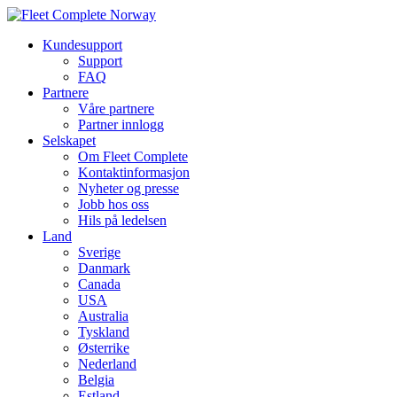
Kundesupport
Support
FAQ
Partnere
Våre partnere
Partner innlogg
Selskapet
Om Fleet Complete
Kontaktinformasjon
Nyheter og presse
Jobb hos oss
Hils på ledelsen
Land
Sverige
Danmark
Canada
USA
Australia
Tyskland
Østerrike
Nederland
Belgia
Estland