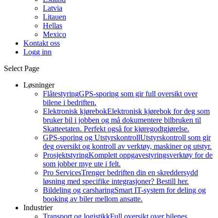
Latvia
Litauen
Hellas
Mexico
Kontakt oss
Logg inn
Select Page
Løsninger
Flåtestyring
GPS-sporing som gir full oversikt over
bilene i bedriften.
Elektronisk kjørebok
Elektronisk kjørebok for deg som
bruker bil i jobben og må dokumentere bilbruken til
Skatteetaten. Perfekt også for kjøregodtgjørelse.
GPS-sporing og Utstyrskontroll
Utstyrskontroll som gir
deg oversikt og kontroll av verktøy, maskiner og utstyr.
Prosjektstyring
Komplett oppgavestyringsverktøy for de
som jobber mye ute i felt.
Pro Services
Trenger bedriften din en skreddersydd
løsning med specifike integrasjoner? Bestill her.
Bildeling og carsharing
Smart IT-system for deling og
booking av biler mellom ansatte.
Industrier
Transport og logistikk
Full oversikt over bilenes