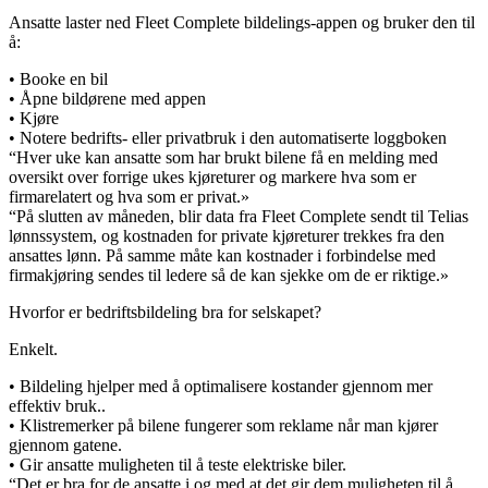
Ansatte laster ned Fleet Complete bildelings-appen og bruker den til
å:
• Booke en bil
• Åpne bildørene med appen
• Kjøre
• Notere bedrifts- eller privatbruk i den automatiserte loggboken
“Hver uke kan ansatte som har brukt bilene få en melding med
oversikt over forrige ukes kjøreturer og markere hva som er
firmarelatert og hva som er privat.»
“På slutten av måneden, blir data fra Fleet Complete sendt til Telias
lønnssystem, og kostnaden for private kjøreturer trekkes fra den
ansattes lønn. På samme måte kan kostnader i forbindelse med
firmakjøring sendes til ledere så de kan sjekke om de er riktige.»
Hvorfor er bedriftsbildeling bra for selskapet?
Enkelt.
• Bildeling hjelper med å optimalisere kostander gjennom mer
effektiv bruk..
• Klistremerker på bilene fungerer som reklame når man kjører
gjennom gatene.
• Gir ansatte muligheten til å teste elektriske biler.
“Det er bra for de ansatte i og med at det gir dem muligheten til å