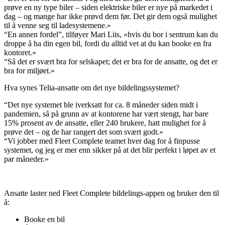
prøve en ny type biler – siden elektriske biler er nye på markedet i
dag – og mange har ikke prøvd dem før. Det gir dem også mulighet
til å venne seg til ladesystemene.»
“En annen fordel”, tilføyer Mari Liis, «hvis du bor i sentrum kan du
droppe å ha din egen bil, fordi du alltid vet at du kan booke en fra
kontoret.»
“Så det er svært bra for selskapet; det er bra for de ansatte, og det er
bra for miljøet.»
Hva synes Telia-ansatte om det nye bildelingssystemet?
“Det nye systemet ble iverksatt for ca. 8 måneder siden midt i
pandemien, så på grunn av at kontorene har vært stengt, har bare
15% prosent av de ansatte, eller 240 brukere, hatt mulighet for å
prøve det – og de har rangert det som svært godt.»
“Vi jobber med Fleet Complete teamet hver dag for å finpusse
systemet, og jeg er mer enn sikker på at det blir perfekt i løpet av et
par måneder.»
Ansatte laster ned Fleet Complete bildelings-appen og bruker den til
å:
Booke en bil