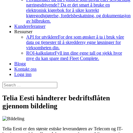
næringsdrivende? Da er det smart å bruke en
elektronisk kjørebok for å sikre korrekt
kjøregodtgjørelse, fordelsbeskatning, og dokumentasjon
av bilbruken.
Kundereferanser
Ressurser
API for utviklere
For deg som ønsker å ta i bruk våre
data og tjenester til å skreddersy egne løsninger for
virksomheten din.
ROI-kalkulator
Fyll inn dine egne tall og sjekk hvor
mye du kan spare med Fleet Complete.
Blogg
Kontakt oss
Logg inn
Telia Eesti håndterer bedriftsflåten
gjennom bildeling
Telia Eesti er den største estiske leverandøren av Telecom og IT-