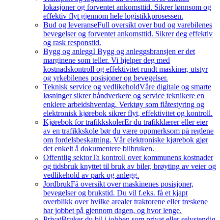
lokasjoner og forventet ankomsttid. Sikrer lønnsom og
effektiv flyt gjennom hele logistikkprosessen.
Bud og leveranse
Full oversikt over bud og varebilenes
bevegelser og forventet ankomsttid. Sikrer deg effektiv
og rask responstid.
Bygg og anlegg
I Bygg og anleggsbransjen er det
marginene som teller. Vi hjelper deg med
kostnadskontroll og effektivitet rundt maskiner, utstyr
og yrkebilenes posisjoner og bevegelser.
Teknisk service og vedlikehold
Våre digitale og smarte
løsninger sikrer håndverkere og service teknikere en
enklere arbeidshverdag. Verktøy som flåtestyring og
elektronisk kjørebok sikrer flyt, effektivitet og kontroll.
Kjørebok for trafikkskoler
Er du trafikklærer eller eier
av en trafikkskole bør du være oppmerksom på reglene
om fordelsbeskatning. Vår elektroniske kjørebok gjør
det enkelt å dokumentere bilbruken.
Offentlig sektor
Ta kontroll over kommunens kostnader
og tidsbruk knyttet til bruk av biler, brøyting av veier og
vedlikehold av park og anlegg.
Jordbruk
Få oversikt over maskinenes posisjoner,
bevegelser og brukstid. Du vil f.eks. få et kjapt
overblikk over hvilke arealer traktorene eller treskene
har jobbet på gjennom dagen, og hvor lenge.
Privat
Bruker du bil i jobben som privat eller selvstendig