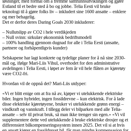
løsninger, med formål om å fremme samfunnsutviklingen og gjøre
Estland til et bedre sted å bo og jobbe. Telia Eesti vil bruke
teknologi til å gjøre folks liv – inkludert sine 1600 ansatte – enklere
og mer behagelig.
Det er derfor deres Daring Goals 2030 inkluderer:
– Nullutslipp av CO2 i hele verdikjeden
– Null svinn: sirkulær økonomisk bedriftsmodell
– 100% handling gjennom dugnad for alle i Telia Eesti (ansatte,
partnere og forhåpentligvis kunder)
Selskapene har lagt konkrete og tydelige planer for å nå sine 2030-
mål og, ifølge Mari-Liis Vihul, overhodet for den administrative
avdelingen i Telia Eesti, i løpet av fem år vil hele flåten av kjøretøy
være CO2-fri.
Hvordan vil de oppnå det? Mari-Liis utdyper:
«Vi er blitt enige om at fra nå av, kjøper vi utelukkende elektriske
biler. Ingen hybrider, ingen fossildrevne – kun elektrisk. For å lade
disse elektriske kjøretøyene, bruker vi utelukkende grønn energi –
vindkraft og vannkraft. I tillegg deler vi bilparken med alle Telia-
ansatte – selv til privat bruk, så man ikke trenger sin egen.» «Vi vil
supplementere dette ved utelukkende å bruke elektriske drosjer og et
differensiert bilkompenseringssystem innen 2025. Det vil si at hvis
en ansatt kjører en fossildrevet bil, får man mindre kompensasjon for