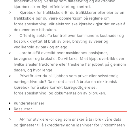
arbeidshverdag. Verktøy som flåtestyring og elektronisk
kjørebok sikrer flyt, effektivitet og kontroll.
Kjørebok for trafikkskoler
Er du trafikklærer eller eier av en
trafikkskole bør du være oppmerksom på reglene om
fordelsbeskatning. Vår elektroniske kjørebok gjør det enkelt å
dokumentere bilbruken.
Offentlig sektor
Ta kontroll over kommunens kostnader og
tidsbruk knyttet til bruk av biler, brøyting av veier og
vedlikehold av park og anlegg.
Jordbruk
Få oversikt over maskinenes posisjoner,
bevegelser og brukstid. Du vil f.eks. få et kjapt overblikk over
hvilke arealer traktorene eller treskene har jobbet på gjennom
dagen, og hvor lenge.
Privat
Bruker du bil i jobben som privat eller selvstendig
næringsdrivende? Da er det smart å bruke en elektronisk
kjørebok for å sikre korrekt kjøregodtgjørelse,
fordelsbeskatning, og dokumentasjon av bilbruken.
Kundereferanser
Ressurser
API for utviklere
For deg som ønsker å ta i bruk våre data
og tjenester til å skreddersy egne løsninger for virksomheten