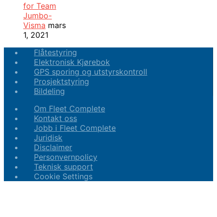
for Team
Jumbo-
Visma
mars
1, 2021
Flåtestyring
Elektronisk Kjørebok
GPS sporing og utstyrskontroll
Prosjektstyring
Bildeling
Om Fleet Complete
Kontakt oss
Jobb i Fleet Complete
Juridisk
Disclaimer
Personvernpolicy
Teknisk support
Cookie Settings