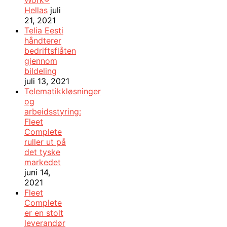
Work®
Hellas
juli
21, 2021
Telia Eesti
håndterer
bedriftsflåten
gjennom
bildeling
juli 13, 2021
Telematikkløsninger
og
arbeidsstyring:
Fleet
Complete
ruller ut på
det tyske
markedet
juni 14,
2021
Fleet
Complete
er en stolt
leverandør