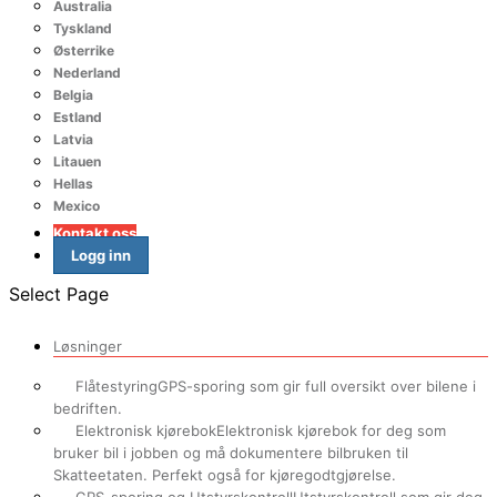
Australia
Tyskland
Østerrike
Nederland
Belgia
Estland
Latvia
Litauen
Hellas
Mexico
Kontakt oss
Logg inn
Select Page
Løsninger
Flåtestyring
GPS-sporing som gir full oversikt over bilene i
bedriften.
Elektronisk kjørebok
Elektronisk kjørebok for deg som
bruker bil i jobben og må dokumentere bilbruken til
Skatteetaten. Perfekt også for kjøregodtgjørelse.