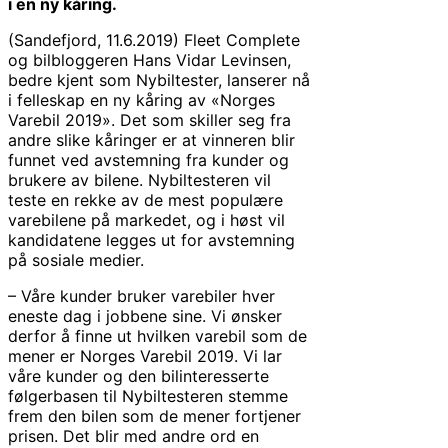
i en ny kåring.
(Sandefjord, 11.6.2019) Fleet Complete
og bilbloggeren Hans Vidar Levinsen,
bedre kjent som Nybiltester, lanserer nå
i felleskap en ny kåring av «Norges
Varebil 2019». Det som skiller seg fra
andre slike kåringer er at vinneren blir
funnet ved avstemning fra kunder og
brukere av bilene. Nybiltesteren vil
teste en rekke av de mest populære
varebilene på markedet, og i høst vil
kandidatene legges ut for avstemning
på sosiale medier.
– Våre kunder bruker varebiler hver
eneste dag i jobbene sine. Vi ønsker
derfor å finne ut hvilken varebil som de
mener er Norges Varebil 2019. Vi lar
våre kunder og den bilinteresserte
følgerbasen til Nybiltesteren stemme
frem den bilen som de mener fortjener
prisen. Det blir med andre ord en