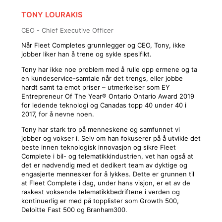
TONY LOURAKIS
CEO - Chief Executive Officer
Når Fleet Completes grunnlegger og CEO, Tony, ikke
jobber liker han å trene og sykle spesifikt.
Tony har ikke noe problem med å rulle opp ermene og ta
en kundeservice-samtale når det trengs, eller jobbe
hardt samt ta emot priser – utmerkelser som EY
Entrepreneur Of The Year® Ontario Ontario Award 2019
for ledende teknologi og Canadas topp 40 under 40 i
2017, for å nevne noen.
Tony har stark tro på menneskene og samfunnet vi
jobber og vokser i. Selv om han fokuserer på å utvikle det
beste innen teknologisk innovasjon og sikre Fleet
Complete i bil- og telematikkindustrien, vet han også at
det er nødvendig med et dedikert team av dyktige og
engasjerte mennesker for å lykkes. Dette er grunnen til
at Fleet Complete i dag, under hans visjon, er et av de
raskest voksende telematikkbedriftene i verden og
kontinuerlig er med på topplister som Growth 500,
Deloitte Fast 500 og Branham300.