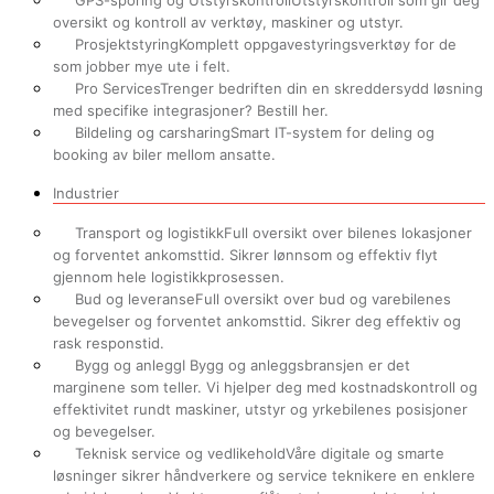
GPS-sporing og Utstyrskontroll
Utstyrskontroll som gir deg
oversikt og kontroll av verktøy, maskiner og utstyr.
Prosjektstyring
Komplett oppgavestyringsverktøy for de
som jobber mye ute i felt.
Pro Services
Trenger bedriften din en skreddersydd løsning
med specifike integrasjoner? Bestill her.
Bildeling og carsharing
Smart IT-system for deling og
booking av biler mellom ansatte.
Industrier
Transport og logistikk
Full oversikt over bilenes lokasjoner
og forventet ankomsttid. Sikrer lønnsom og effektiv flyt
gjennom hele logistikkprosessen.
Bud og leveranse
Full oversikt over bud og varebilenes
bevegelser og forventet ankomsttid. Sikrer deg effektiv og
rask responstid.
Bygg og anlegg
I Bygg og anleggsbransjen er det
marginene som teller. Vi hjelper deg med kostnadskontroll og
effektivitet rundt maskiner, utstyr og yrkebilenes posisjoner
og bevegelser.
Teknisk service og vedlikehold
Våre digitale og smarte
løsninger sikrer håndverkere og service teknikere en enklere