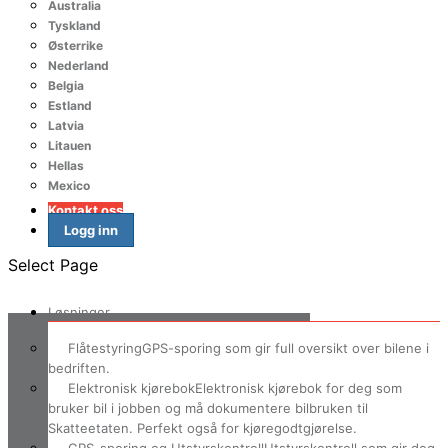
Australia
Tyskland
Østerrike
Nederland
Belgia
Estland
Latvia
Litauen
Hellas
Mexico
Kontakt oss
Logg inn
Select Page
Løsninger
Flåtestyring
GPS-sporing som gir full oversikt over bilene i
bedriften.
Elektronisk kjørebok
Elektronisk kjørebok for deg som
bruker bil i jobben og må dokumentere bilbruken til
Skatteetaten. Perfekt også for kjøregodtgjørelse.