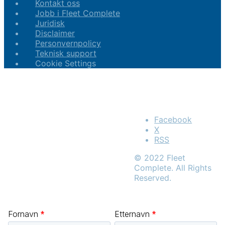
Kontakt oss
Jobb i Fleet Complete
Juridisk
Disclaimer
Personvernpolicy
Teknisk support
Cookie Settings
Facebook
X
RSS
© 2022 Fleet
Complete. All Rights
Reserved.