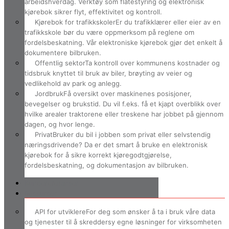
arbeidshverdag. Verktøy som flåtestyring og elektronisk
kjørebok sikrer flyt, effektivitet og kontroll.
Kjørebok for trafikkskoler
Er du trafikklærer eller eier av en
trafikkskole bør du være oppmerksom på reglene om
fordelsbeskatning. Vår elektroniske kjørebok gjør det enkelt å
dokumentere bilbruken.
Offentlig sektor
Ta kontroll over kommunens kostnader og
tidsbruk knyttet til bruk av biler, brøyting av veier og
vedlikehold av park og anlegg.
Jordbruk
Få oversikt over maskinenes posisjoner,
bevegelser og brukstid. Du vil f.eks. få et kjapt overblikk over
hvilke arealer traktorene eller treskene har jobbet på gjennom
dagen, og hvor lenge.
Privat
Bruker du bil i jobben som privat eller selvstendig
næringsdrivende? Da er det smart å bruke en elektronisk
kjørebok for å sikre korrekt kjøregodtgjørelse,
fordelsbeskatning, og dokumentasjon av bilbruken.
Kundereferanser
Ressurser
API for utviklere
For deg som ønsker å ta i bruk våre data
og tjenester til å skreddersy egne løsninger for virksomheten