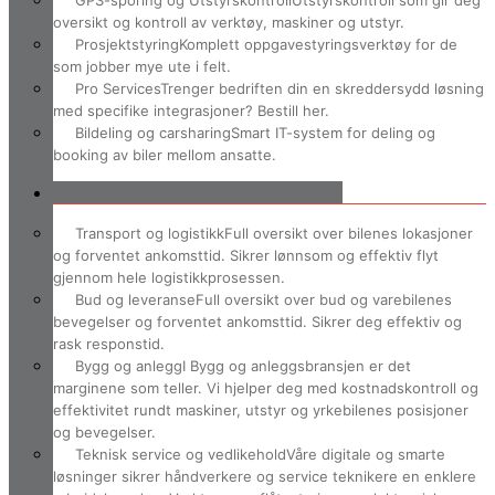
GPS-sporing og Utstyrskontroll
Utstyrskontroll som gir deg
oversikt og kontroll av verktøy, maskiner og utstyr.
Prosjektstyring
Komplett oppgavestyringsverktøy for de
som jobber mye ute i felt.
Pro Services
Trenger bedriften din en skreddersydd løsning
med specifike integrasjoner? Bestill her.
Bildeling og carsharing
Smart IT-system for deling og
booking av biler mellom ansatte.
Industrier
Transport og logistikk
Full oversikt over bilenes lokasjoner
og forventet ankomsttid. Sikrer lønnsom og effektiv flyt
gjennom hele logistikkprosessen.
Bud og leveranse
Full oversikt over bud og varebilenes
bevegelser og forventet ankomsttid. Sikrer deg effektiv og
rask responstid.
Bygg og anlegg
I Bygg og anleggsbransjen er det
marginene som teller. Vi hjelper deg med kostnadskontroll og
effektivitet rundt maskiner, utstyr og yrkebilenes posisjoner
og bevegelser.
Teknisk service og vedlikehold
Våre digitale og smarte
løsninger sikrer håndverkere og service teknikere en enklere