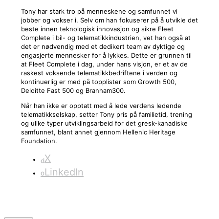
Tony har stark tro på menneskene og samfunnet vi
jobber og vokser i. Selv om han fokuserer på å utvikle det
beste innen teknologisk innovasjon og sikre Fleet
Complete i bil- og telematikkindustrien, vet han også at
det er nødvendig med et dedikert team av dyktige og
engasjerte mennesker for å lykkes. Dette er grunnen til
at Fleet Complete i dag, under hans visjon, er et av de
raskest voksende telematikkbedriftene i verden og
kontinuerlig er med på topplister som Growth 500,
Deloitte Fast 500 og Branham300.
Når han ikke er opptatt med å lede verdens ledende
telematikkselskap, setter Tony pris på familietid, trening
og ulike typer utviklingsarbeid for det gresk-kanadiske
samfunnet, blant annet gjennom Hellenic Heritage
Foundation.
X
LinkedIn