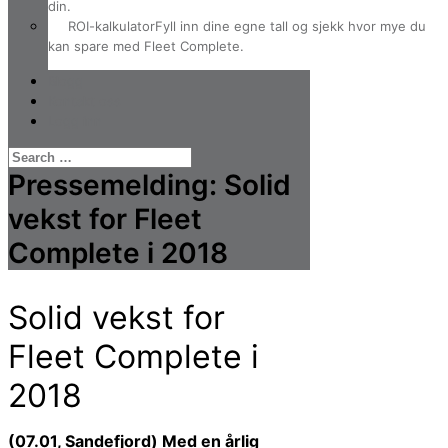
din.
ROI-kalkulator
Fyll inn dine egne tall og sjekk hvor mye du
kan spare med Fleet Complete.
Blogg
Kontakt oss
Logg inn
Pressemelding: Solid
vekst for Fleet
Complete i 2018
Solid vekst for
Fleet Complete i
2018
(07.01, Sandefjord) Med en årlig