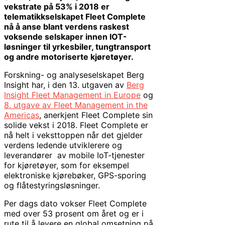
vekstrate på 53% i 2018 er
telematikkselskapet Fleet Complete
nå å anse blant verdens raskest
voksende selskaper innen IOT-
løsninger til yrkesbiler, tungtransport
og andre motoriserte kjøretøyer.
Forskning- og analyseselskapet Berg
Insight har, i den 13. utgaven av
Berg
Insight Fleet Management in Europe
og
8. utgave av Fleet Management in the
Americas
, anerkjent Fleet Complete sin
solide vekst i 2018. Fleet Complete er
nå helt i veksttoppen når det gjelder
verdens ledende utviklerere og
leverandører av mobile IoT-tjenester
for kjøretøyer, som for eksempel
elektroniske kjørebøker, GPS-sporing
og flåtestyringsløsninger.
Per dags dato vokser Fleet Complete
med over 53 prosent om året og er i
rute til å levere en global omsetning på